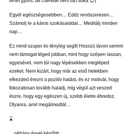
lehet gyors, de cserébe nem tart soká 😉)
Egyél egészségesebben… Eddz rendszeresen…
Számolj le a káros szokásaiddal… Meditálj minden
nap…
Ez mind szuper és tényleg segít! Hosszú távon semmi
nem támogat téged jobban, mint hogy szépen lassan,
egyesével, nem túl nagy lépésekben megléped
ezeket. Nem kizárt, hogy már az első hetekben
elkezded érezni a pozitív hatást, és ez motivál, hogy
fokozatosan tovább haladj, míg végül azt veszed
észre, hogy egy egészen új, szebb életre ébredsz.
Olyanra, amit megálmodtál…
⌛
…néhány évvel később.