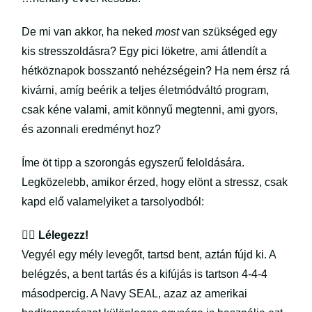
De mi van akkor, ha neked
most
van szükséged egy
kis stresszoldásra? Egy pici löketre, ami átlendít a
hétköznapok bosszantó nehézségein? Ha nem érsz rá
kivárni, amíg beérik a teljes életmódváltó program,
csak kéne valami, amit könnyű megtenni, ami gyors,
és azonnali eredményt hoz?
Íme öt tipp a szorongás egyszerű feloldására.
Legközelebb, amikor érzed, hogy elönt a stressz, csak
kapd elő valamelyiket a tarsolyodból:
😮‍💨
Lélegezz!
Vegyél egy mély levegőt, tartsd bent, aztán fújd ki. A
belégzés, a bent tartás és a kifújás is tartson 4-4-4
másodpercig. A Navy SEAL, azaz az amerikai