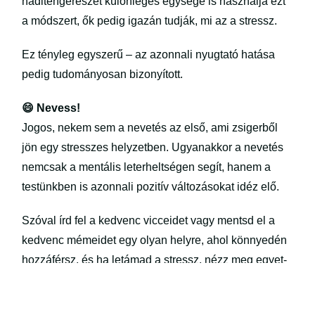
haditengerészet különleges egysége is használja ezt
a módszert, ők pedig igazán tudják, mi az a stressz.
Ez tényleg egyszerű – az azonnali nyugtató hatása
pedig tudományosan bizonyított.
😄 Nevess!
Jogos, nekem sem a nevetés az első, ami zsigerből
jön egy stresszes helyzetben. Ugyanakkor a nevetés
nemcsak a mentális leterheltségen segít, hanem a
testünkben is azonnali pozitív változásokat idéz elő.
Szóval írd fel a kedvenc vicceidet vagy mentsd el a
kedvenc mémeidet egy olyan helyre, ahol könnyedén
hozzáférsz, és ha letámad a stressz, nézz meg egyet-
kettőt – vagy hívd fel a legviccesebb ismerősödet, és
kérj tőle egy ellazító nevettetést.