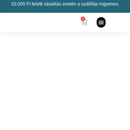
10.000 Ft feletti vásárlás esetén a szállítás ingyenes.
0
5 egyszerű szorongásoldó
módszer